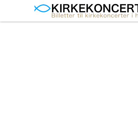
Kirkekonc
Horsens byder på et aktivt musikliv med s
toner, kor og kendte solis