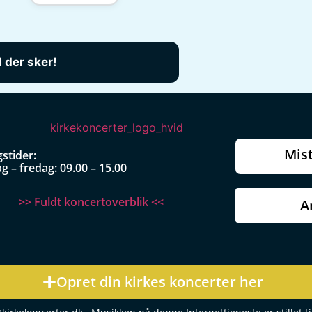
Mist
stider:
 – fredag: 09.00 – 15.00
>> Fuldt koncertoverblik <<
A
Opret din kirkes koncerter her