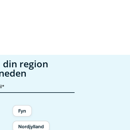
 din region
åneden
Fyn
Nordjylland