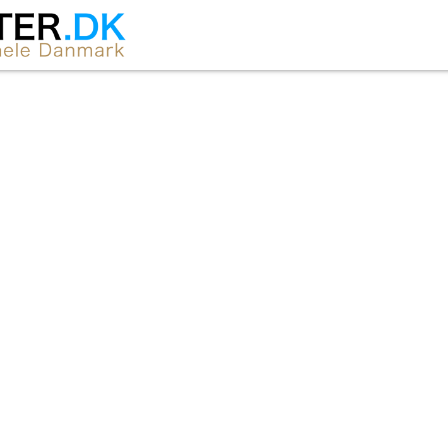
erter i Horsen
temningsfulde koncerter i byens kirker året rundt. I l
ter. Her finder du et samlet overblik over aktuelle ko