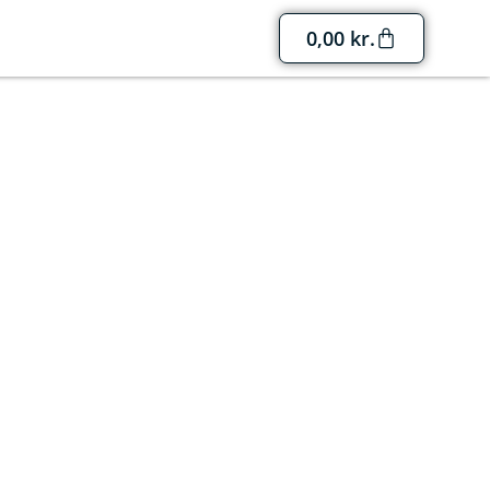
0,00
kr.
s og omegn
øbet af året fyldes kirkerne med klassiske
ncerter i Horsens og omegn.