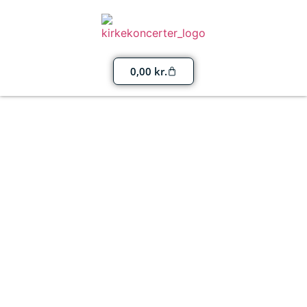
0,00
kr.
Kirkekoncerter i Grenaa
og omegn
Grenaa byder på et aktivt musikliv med stemningsfulde
koncerter i byens kirker året rundt. I løbet af året fyldes
kirkerne med klassiske toner, kor og kendte solister. Her
finder du et samlet overblik over aktuelle koncerter i Grenaa
og omegn.