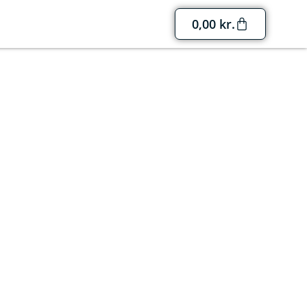
0,00
kr.
ornholm
. I løbet af året fyldes kirkerne med
uelle koncerter på Bornholm.