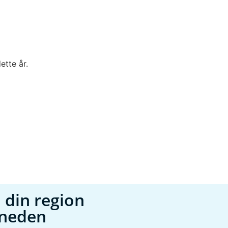
ette år.
 din region
åneden