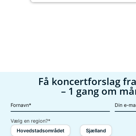
Få koncertforslag fra
– 1 gang om m
Din
Fornavn
*
e-
mail
*
Vælg en region?
*
Hovedstadsområdet
Sjælland