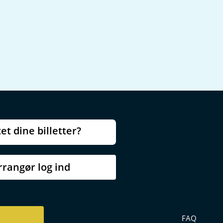
et dine billetter?
rrangør log ind
FAQ