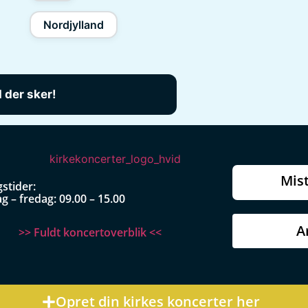
Nordjylland
Mist
stider:
 – fredag: 09.00 – 15.00
A
>> Fuldt koncertoverblik <<
Opret din kirkes koncerter her