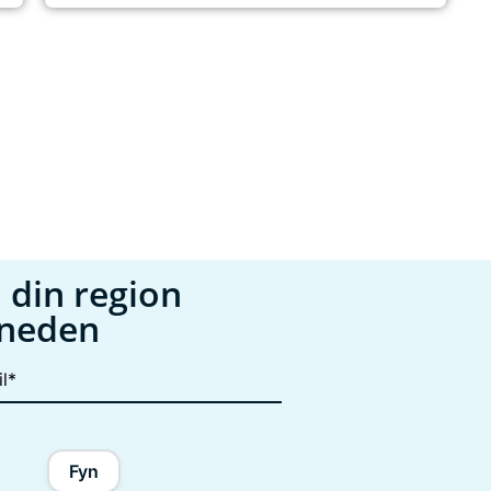
 din region
åneden
Fyn