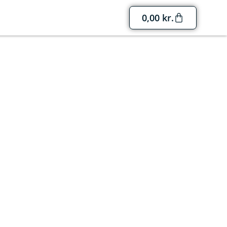
0,00
kr.
d og omegn
øbet af året fyldes kirkerne med klassiske
certer i Birkerød og omegn.